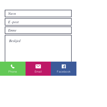
hvis du vil ha andre produkter enn de
som allerede er tilgjengelige i
nettbutikken.
Sende inn
Phone
Email
Facebook
Områder vi dekker
Vi er lokalisert i Pattaya og kan sende
varer over hele Thailand.