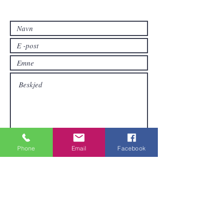
hvis du vil ha andre produkter enn de
som allerede er tilgjengelige i
nettbutikken.
Sende inn
Phone
Email
Facebook
Områder vi dekker
Vi er lokalisert i Pattaya og kan sende
varer over hele Thailand.