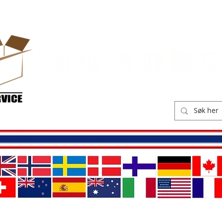
ikk
Leveringskostnader
O