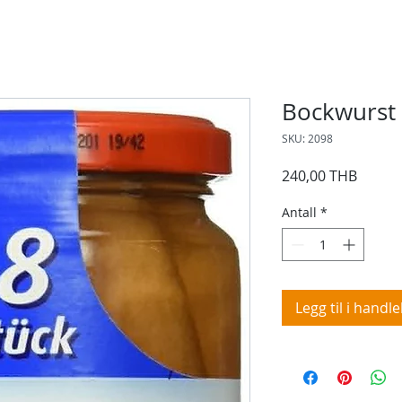
Bockwurst
SKU: 2098
Pris
240,00 THB
Antall
*
Legg til i handl