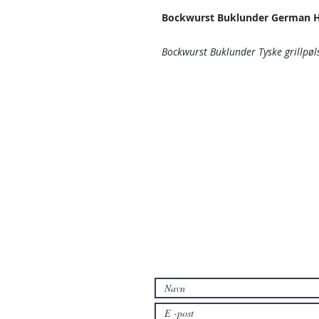
Bockwurst Buklunder German H
Bockwurst Buklunder Tyske grillpøls
Kontakt oss
Kontakt oss hvis du har spørsmål e
produkter enn de som allerede er t