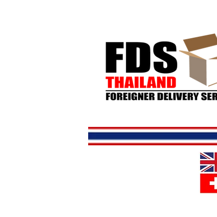
Hjem
But