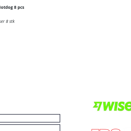
otdog 8 pcs
er 8 stk
Områder vi dek
ller hvis du vil ha andre
Vi er lokalisert i Pa
ilgjengelige i nettbutikken.
Thailand.
Vil du ha mer valu
andre for å gjøre et
økonomiske da du k
andre.