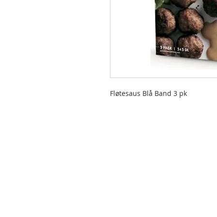
Fløtesaus Blå Band 3 pk
Kontakt oss
Kontakt oss hvis du har spørsmål e
produkter enn de som allerede er t