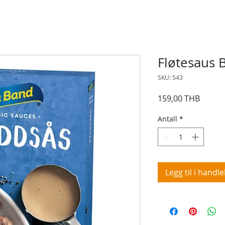
Fløtesaus 
SKU: 543
Pris
159,00 THB
Antall
*
Legg til i handl