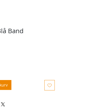
Blå Band
ekurv