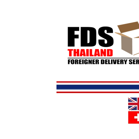
Hjem
But