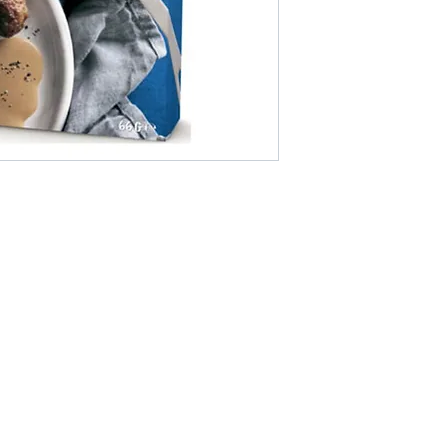
Områder vi dek
ller hvis du vil ha andre
Vi er lokalisert i Pa
ilgjengelige i nettbutikken.
Thailand.
Vil du ha mer valu
andre for å gjøre et
økonomiske da du k
andre.