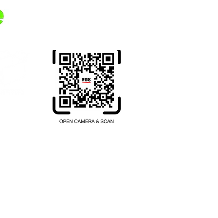
Overfør penger fra ditt
hjemland til Thailand.
Registrer deg her.
hailand.com
200 เลข ที่ 1102001047397