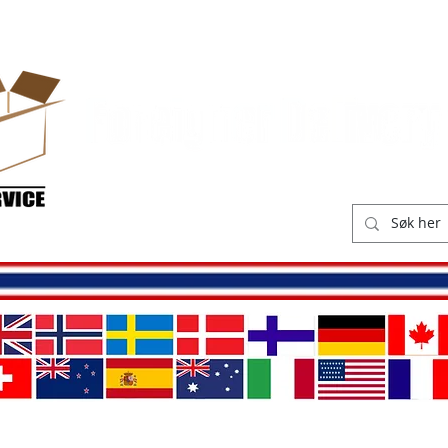
ikk
Leveringskostnader
O