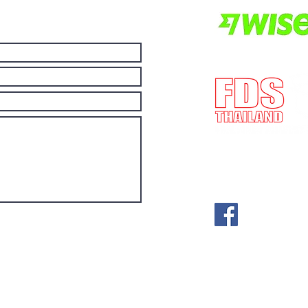
E-mail:
post@fdst
(Lisensnummer) 