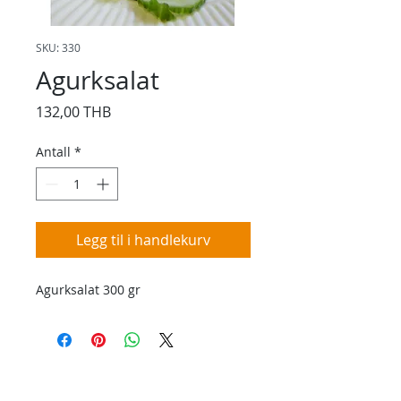
SKU: 330
Agurksalat
Pris
132,00 THB
Antall
*
Legg til i handlekurv
Agurksalat 300 gr
Kontakt oss
Kontakt oss hvis du har spørsmål eller