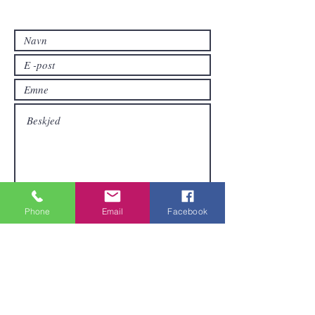
hvis du vil ha andre produkter enn de
som allerede er tilgjengelige i
nettbutikken.
Sende inn
Phone
Email
Facebook
Områder vi dekker
Vi er lokalisert i Pattaya og kan sende
varer over hele Thailand.