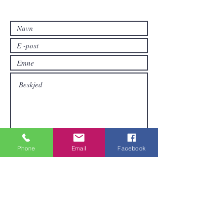
hvis du vil ha andre produkter enn de
som allerede er tilgjengelige i
nettbutikken.
Sende inn
Phone
Email
Facebook
Områder vi dekker
Vi er lokalisert i Pattaya og kan sende
varer over hele Thailand.