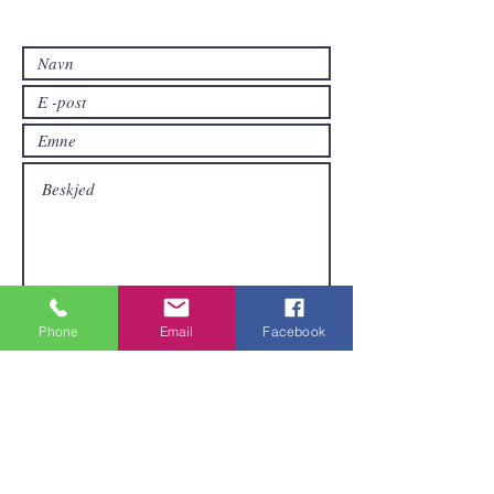
hvis du vil ha andre produkter enn de
som allerede er tilgjengelige i
nettbutikken.
Sende inn
Phone
Email
Facebook
Områder vi dekker
Vi er lokalisert i Pattaya og kan sende
varer over hele Thailand.