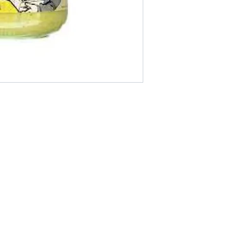
Områder vi dek
ller hvis du vil ha andre
Vi er lokalisert i Pa
ilgjengelige i nettbutikken.
Thailand.
Vil du ha mer valu
andre for å gjøre et
økonomiske da du k
andre.