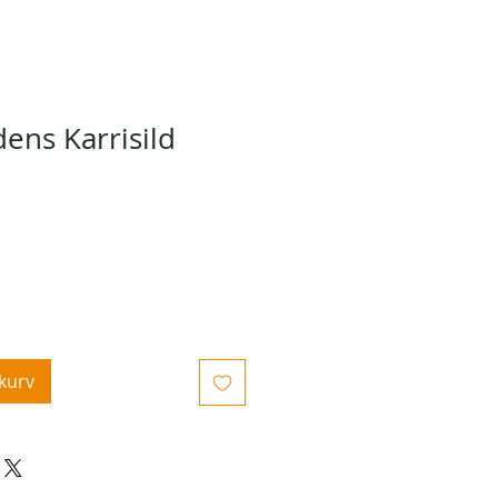
ens Karrisild
ekurv