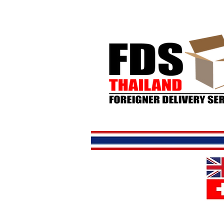
Hjem
But