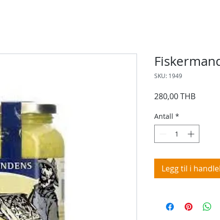
Fiskermand
SKU: 1949
Pris
280,00 THB
Antall
*
Legg til i handl