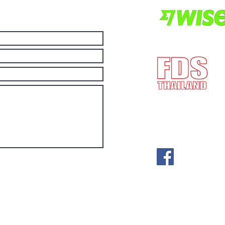
E-mail:
post@fdst
(Lisensnummer) 