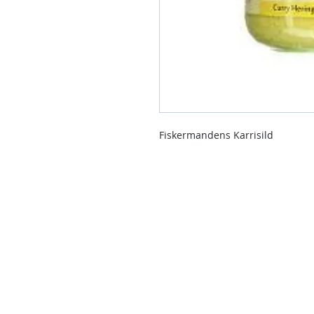
Fiskermandens Karrisild
Kontakt oss
Kontakt oss hvis du har spørsmål e
produkter enn de som allerede er t