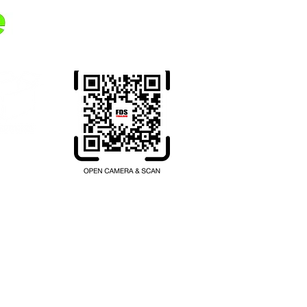
Overfør penger fra ditt
hjemland til Thailand.
Registrer deg her.
hailand.com
200 เลข ที่ 1102001047397