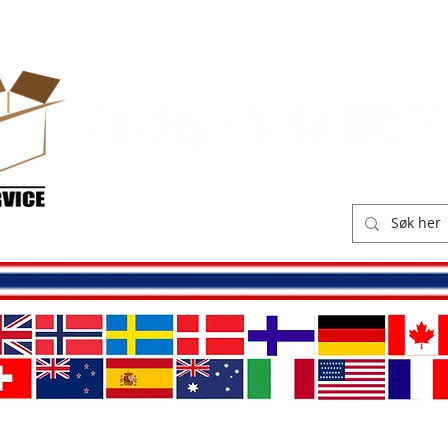
ikk
Leveringskostnader
O