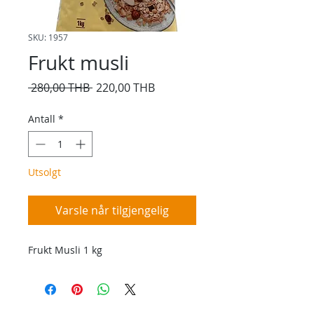
SKU: 1957
Frukt musli
Vanlig
Salgspris
 280,00 THB 
220,00 THB
pris
Antall
*
Utsolgt
Varsle når tilgjengelig
Frukt Musli 1 kg