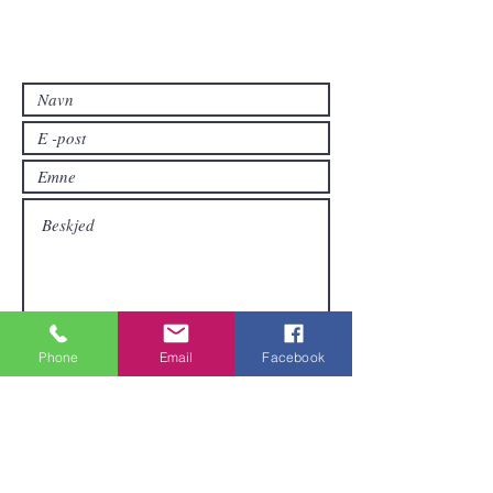
Kontakt oss
Kontakt oss hvis du har spørsmål eller
hvis du vil ha andre produkter enn de
som allerede er tilgjengelige i
nettbutikken.
Phone
Email
Facebook
Sende inn
Områder vi dekker
Vi er lokalisert i Pattaya og kan sende
varer over hele Thailand.