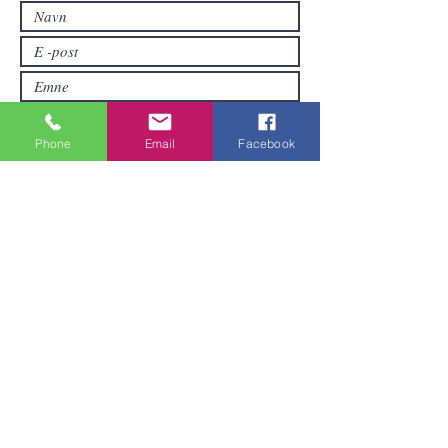
nettbutikken.
Phone
Email
Facebook
Sende inn
Områder vi dekker
Vi er lokalisert i Pattaya og kan sende
varer over hele Thailand.
Vil du ha mer valuta for pengene?
Sammarbeid med andre for å gjøre et