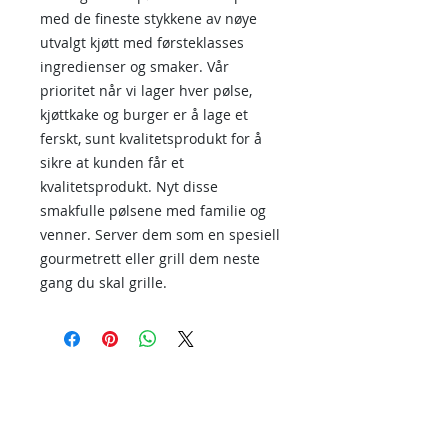
med de fineste stykkene av nøye
utvalgt kjøtt med førsteklasses
ingredienser og smaker. Vår
prioritet når vi lager hver pølse,
kjøttkake og burger er å lage et
ferskt, sunt kvalitetsprodukt for å
sikre at kunden får et
kvalitetsprodukt. Nyt disse
smakfulle pølsene med familie og
venner. Server dem som en spesiell
gourmetrett eller grill dem neste
gang du skal grille.
Kontakt oss
Kontakt oss hvis du har spørsmål eller
hvis du vil ha andre produkter enn de
som allerede er tilgjengelige i