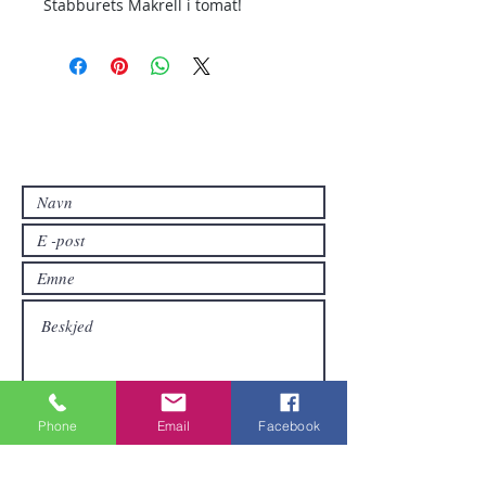
Stabburets Makrell i tomat!
Kontakt oss
Kontakt oss hvis du har spørsmål eller
hvis du vil ha andre produkter enn de
som allerede er tilgjengelige i
nettbutikken.
Phone
Email
Facebook
Sende inn