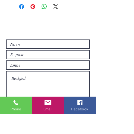
Kontakt oss
Kontakt oss hvis du har spørsmål eller
hvis du vil ha andre produkter enn de
som allerede er tilgjengelige i
nettbutikken.
Phone
Email
Facebook
Sende inn