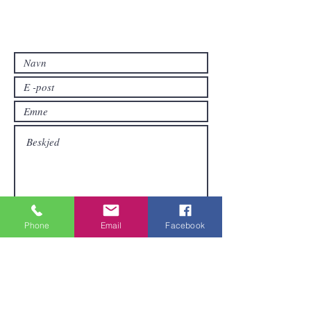
Kontakt oss
Kontakt oss hvis du har spørsmål eller
hvis du vil ha andre produkter enn de
som allerede er tilgjengelige i
nettbutikken.
Phone
Email
Facebook
Sende inn
Områder vi dekker
Vi er lokalisert i Pattaya og kan sende
varer over hele Thailand.