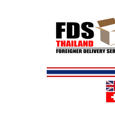
Hjem
But