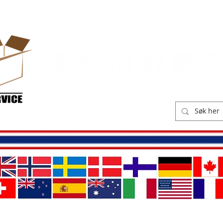
ikk
Leveringskostnader
O