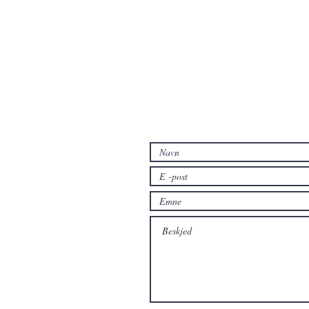
Kontakt oss hvis du har spørsmål e
produkter enn de som allerede er t