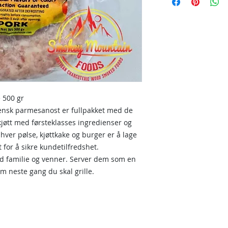
 500 gr
iensk parmesanost er fullpakket med de
kjøtt med førsteklasses ingredienser og
 hver pølse, kjøttkake og burger er å lage
t for å sikre kundetilfredshet.
d familie og venner. Server dem som en
em neste gang du skal grille.
Områder vi dek