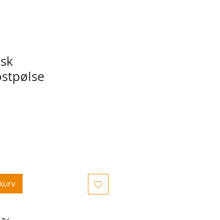
nsk
stpølse
ekurv