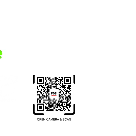
ttaya og kan sende varer over hele
ta for pengene? Sammarbeid med
 større kjøp. Større ordrer er mer
an dele fraktkostnaden med
Overfør penger fra ditt
hjemland til Thailand.
Registrer deg her.
hailand.com
200 เลข ที่ 1102001047397