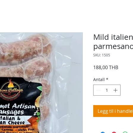
Mild italie
parmesano
SKU: 1505
Pris
188,00 THB
Antall
*
Legg til i handl