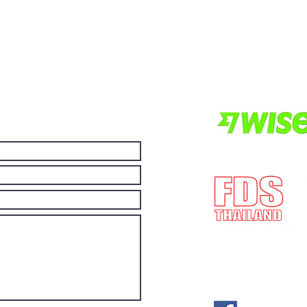
ller hvis du vil ha andre
Vi er lokalisert i Pa
ilgjengelige i nettbutikken.
Thailand.
Vil du ha mer valu
andre for å gjøre et
økonomiske da du k
andre.
E-mail:
post@fdst
(Lisensnummer) 