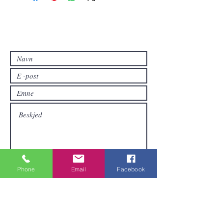
Kontakt oss
Kontakt oss hvis du har spørsmål eller
hvis du vil ha andre produkter enn de
som allerede er tilgjengelige i
nettbutikken.
Phone
Email
Facebook
Sende inn
Områder vi dekker