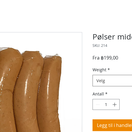
Pølser mid
SKU: 214
Salgsp
Fra
฿199,00
Weight
*
Velg
Antall
*
Legg til i handl