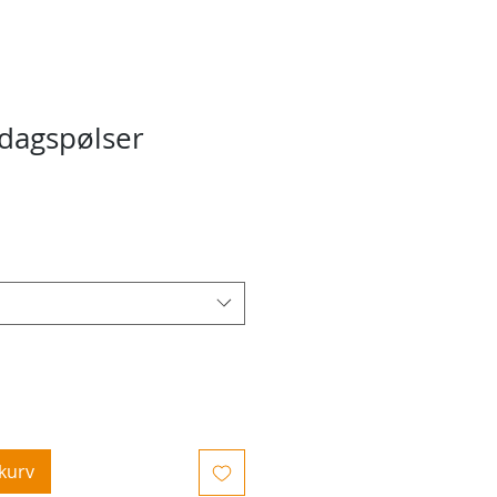
dagspølser
ris
ekurv