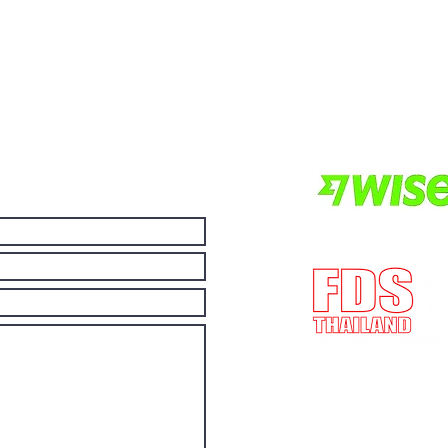
ller hvis du vil ha andre
Vi er lokalisert i Pa
ilgjengelige i nettbutikken.
Thailand.
Vil du ha mer valu
andre for å gjøre et
økonomiske da du k
andre.
E-mail:
post@fdst
(Lisensnummer) 