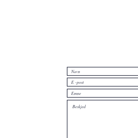
Kontakt oss hvis du har spørsmål e
produkter enn de som allerede er t