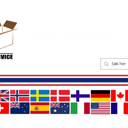
ikk
Leveringskostnader
O