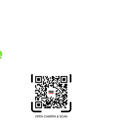
ttaya og kan sende varer over hele
ta for pengene? Sammarbeid med
 større kjøp. Større ordrer er mer
an dele fraktkostnaden med
Overfør penger fra ditt
hjemland til Thailand.
Registrer deg her.
hailand.com
200 เลข ที่ 1102001047397