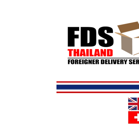
Hjem
But