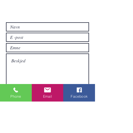
Kontakt oss
Kontakt oss hvis du har spørsmål eller
hvis du vil ha andre produkter enn de
som allerede er tilgjengelige i
nettbutikken.
Phone
Email
Facebook
Sende inn
Områder vi dekker
Vi er lokalisert i Pattaya og kan sende
varer over hele Thailand.