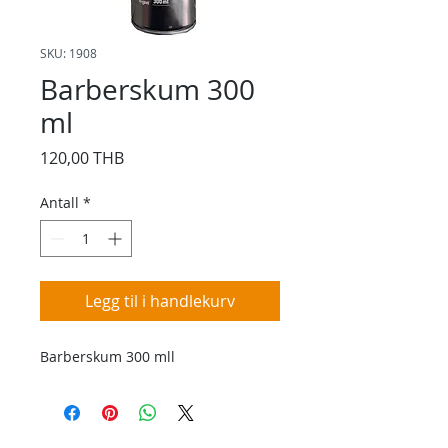
SKU: 1908
Barberskum 300
ml
Pris
120,00 THB
Antall
*
Legg til i handlekurv
Barberskum 300 mll