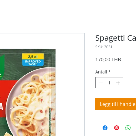
Spagetti C
SKU: 2031
Pris
170,00 THB
Antall
*
Legg til i handl