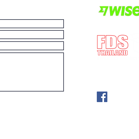
E-mail:
post@fdst
(Lisensnummer) 