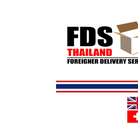
Hjem
But