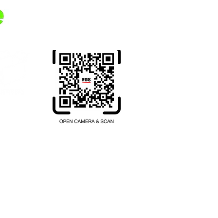
Overfør penger fra ditt
hjemland til Thailand.
Registrer deg her.
hailand.com
200 เลข ที่ 1102001047397