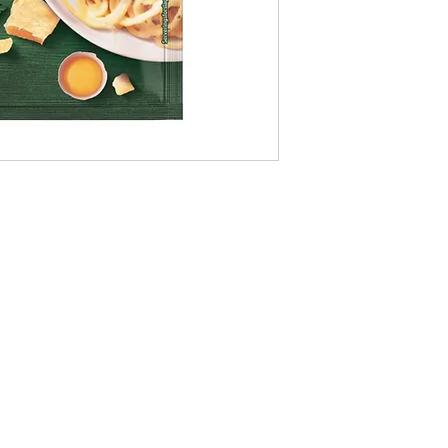
Områder vi dek
ller hvis du vil ha andre
Vi er lokalisert i Pa
ilgjengelige i nettbutikken.
Thailand.
Vil du ha mer valu
andre for å gjøre et
økonomiske da du k
andre.