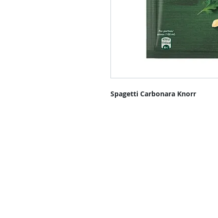
Spagetti Carbonara Knorr
Kontakt oss
Kontakt oss hvis du har spørsmål e
produkter enn de som allerede er t