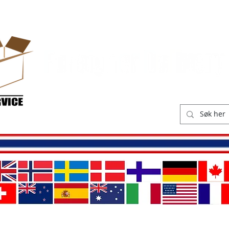
ikk
Leveringskostnader
O