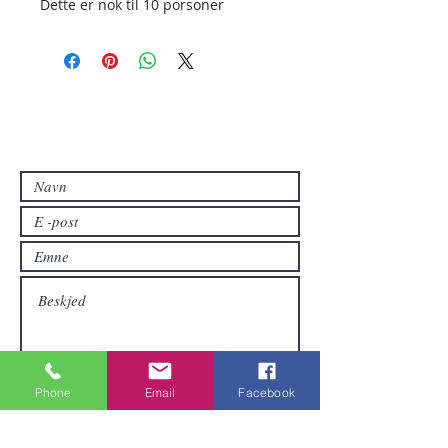
Dette er nok til 10 porsoner
Kontakt oss
Kontakt oss hvis du har spørsmål eller
hvis du vil ha andre produkter enn de
som allerede er tilgjengelige i
nettbutikken.
Phone
Email
Facebook
Sende inn